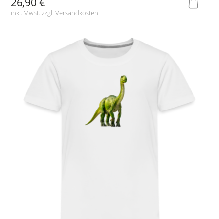
26,90 €
inkl. MwSt. zzgl.
Versandkosten