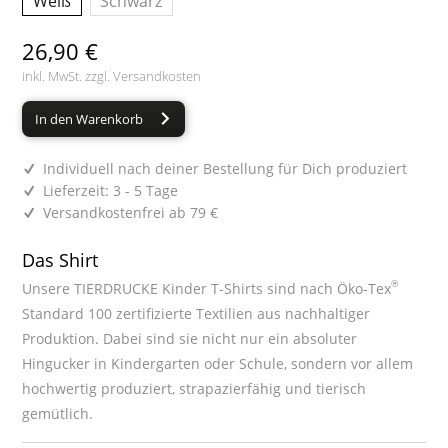
Weiß
Schwarz
26,90 €
inkl. MwSt. zzgl.
Versandkosten
In den Warenkorb
Individuell nach deiner Bestellung für Dich produziert
Lieferzeit: 3 - 5 Tage
Versandkostenfrei ab 79 €
Das Shirt
®
Unsere TIERDRUCKE Kinder T-Shirts sind nach Öko-Tex
Standard 100 zertifizierte Textilien aus nachhaltiger
Produktion. Dabei sind sie nicht nur ein absoluter
Hingucker in Kindergarten oder Schule, sondern vor allem
hochwertig produziert, strapazierfähig und tierisch
gemütlich.