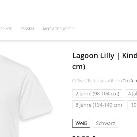
PRINTS
TASSEN
MOTIV DER WOCHE
Lagoon Lilly | Kin
cm)
Größe / Farbe auswählen
(Größen
2 Jahre (98-104 cm)
4 J
8 Jahre (134-140 cm)
10
Weiß
Schwarz