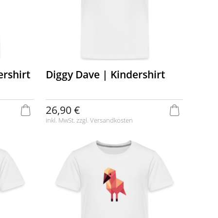
ershirt
Diggy Dave | Kindershirt
26,90 €
inkl. MwSt. zzgl.
Versandkosten