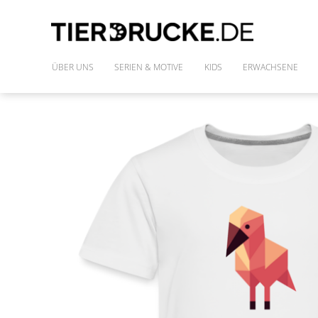
ÜBER UNS
SERIEN & MOTIVE
KIDS
ERWACHSENE
IM WILDEN WALD
SHIRTS
DIE FREUNDE DES PHARAO
FRAUENSHIRTS
MONSTAZ
POLLY & DIE GONS
IM LAND DER DINOSAURIER
ALLE MOTIVE