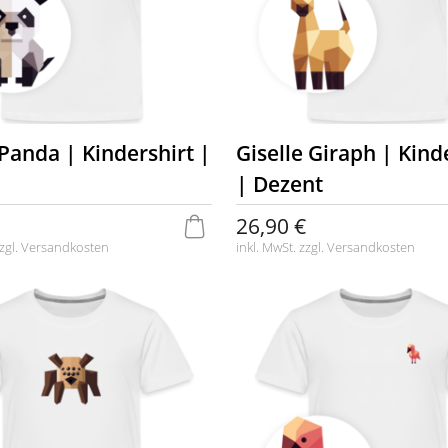
Panda | Kindershirt |
Giselle Giraph | Kind
| Dezent
26,90 €
zgl.
Versandkosten
inkl. MwSt. zzgl.
Versandkosten