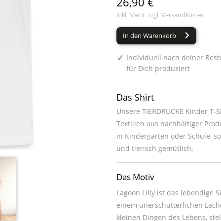
26,90 €
inkl. MwSt. zzgl.
Versandkosten
In den Warenkorb
Individuell nach deiner Best
für Dich produziert
Das Shirt
Unsere TIERDRUCKE Kinder T-Sh
Textilien aus nachhaltiger Prod
in Kindergarten oder Schule, s
und tierisch gemütlich.
Das Motiv
Lagoon Lilly ist das lebendige
einem unerschütterlichen Läc
kleinen Dingen des Lebens, stel