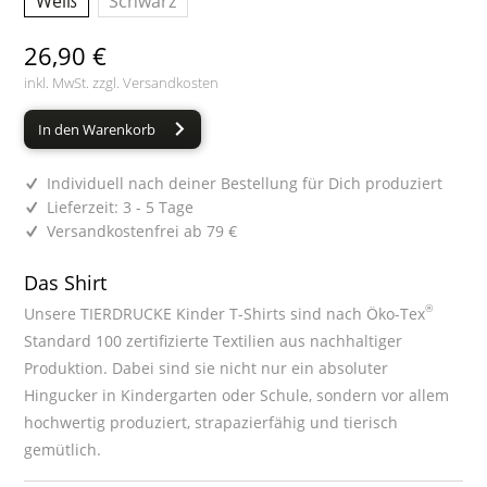
Weiß
Schwarz
26,90 €
inkl. MwSt. zzgl.
Versandkosten
In den Warenkorb
Individuell nach deiner Bestellung für Dich produziert
Lieferzeit: 3 - 5 Tage
Versandkostenfrei ab 79 €
Das Shirt
®
Unsere TIERDRUCKE Kinder T-Shirts sind nach Öko-Tex
Standard 100 zertifizierte Textilien aus nachhaltiger
Produktion. Dabei sind sie nicht nur ein absoluter
Hingucker in Kindergarten oder Schule, sondern vor allem
hochwertig produziert, strapazierfähig und tierisch
gemütlich.