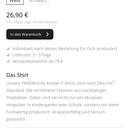
Weiß
Schwarz
26,90 €
inkl. MwSt. zzgl.
Versandkosten
In den Warenkorb
Individuell nach deiner Bestellung für Dich produziert
Lieferzeit: 3 - 5 Tage
Versandkostenfrei ab 79 €
Das Shirt
®
Unsere TIERDRUCKE Kinder T-Shirts sind nach Öko-Tex
Standard 100 zertifizierte Textilien aus nachhaltiger
Produktion. Dabei sind sie nicht nur ein absoluter
Hingucker in Kindergarten oder Schule, sondern vor allem
hochwertig produziert, strapazierfähig und tierisch
gemütlich.