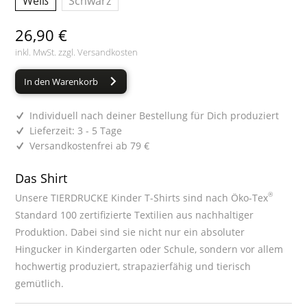
Weiß
Schwarz
26,90 €
inkl. MwSt. zzgl.
Versandkosten
In den Warenkorb
Individuell nach deiner Bestellung für Dich produziert
Lieferzeit: 3 - 5 Tage
Versandkostenfrei ab 79 €
Das Shirt
®
Unsere TIERDRUCKE Kinder T-Shirts sind nach Öko-Tex
Standard 100 zertifizierte Textilien aus nachhaltiger
Produktion. Dabei sind sie nicht nur ein absoluter
Hingucker in Kindergarten oder Schule, sondern vor allem
hochwertig produziert, strapazierfähig und tierisch
gemütlich.