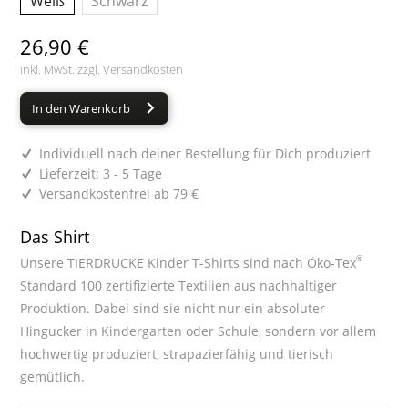
Weiß
Schwarz
26,90 €
inkl. MwSt. zzgl.
Versandkosten
In den Warenkorb
Individuell nach deiner Bestellung für Dich produziert
Lieferzeit: 3 - 5 Tage
Versandkostenfrei ab 79 €
Das Shirt
®
Unsere TIERDRUCKE Kinder T-Shirts sind nach Öko-Tex
Standard 100 zertifizierte Textilien aus nachhaltiger
Produktion. Dabei sind sie nicht nur ein absoluter
Hingucker in Kindergarten oder Schule, sondern vor allem
hochwertig produziert, strapazierfähig und tierisch
gemütlich.