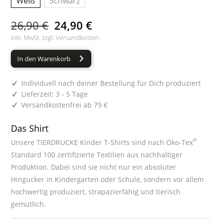
Weiß
Schwarz
26,90 €
24,90 €
inkl. MwSt. zzgl.
Versandkosten
In den Warenkorb
Individuell nach deiner Bestellung für Dich produziert
Lieferzeit: 3 - 5 Tage
Versandkostenfrei ab 79 €
Das Shirt
®
Unsere TIERDRUCKE Kinder T-Shirts sind nach Öko-Tex
Standard 100 zertifizierte Textilien aus nachhaltiger
Produktion. Dabei sind sie nicht nur ein absoluter
Hingucker in Kindergarten oder Schule, sondern vor allem
hochwertig produziert, strapazierfähig und tierisch
gemütlich.