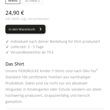
Weiß
Schwarz
24,90 €
inkl. MwSt. zzgl.
Versandkosten
In den Warenkorb
Individuell nach deiner Bestellung für Dich produziert
Lieferzeit: 3 - 5 Tage
Versandkostenfrei ab 79 €
Das Shirt
®
Unsere TIERDRUCKE Kinder T-Shirts sind nach Öko-Tex
Standard 100 zertifizierte Textilien aus nachhaltiger
Produktion. Dabei sind sie nicht nur ein absoluter
Hingucker in Kindergarten oder Schule, sondern vor allem
hochwertig produziert, strapazierfähig und tierisch
gemütlich.