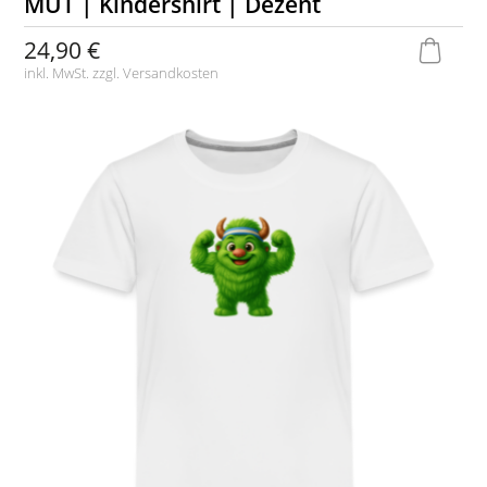
MUT | Kindershirt | Dezent
24,90 €
inkl. MwSt. zzgl.
Versandkosten