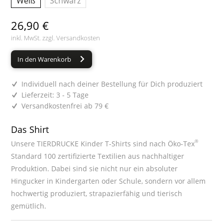
Weiß
Schwarz
26,90 €
inkl. MwSt. zzgl.
Versandkosten
In den Warenkorb
Individuell nach deiner Bestellung für Dich produziert
Lieferzeit: 3 - 5 Tage
Versandkostenfrei ab 79 €
Das Shirt
®
Unsere TIERDRUCKE Kinder T-Shirts sind nach Öko-Tex
Standard 100 zertifizierte Textilien aus nachhaltiger
Produktion. Dabei sind sie nicht nur ein absoluter
Hingucker in Kindergarten oder Schule, sondern vor allem
hochwertig produziert, strapazierfähig und tierisch
gemütlich.