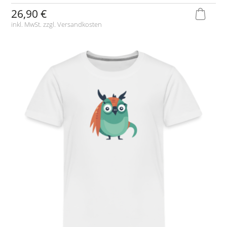
26,90 €
inkl. MwSt. zzgl.
Versandkosten