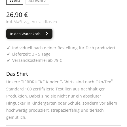
Weiß
Schwarz
26,90 €
inkl. MwSt. zzgl.
Versandkosten
In den Warenkorb
Individuell nach deiner Bestellung für Dich produziert
Lieferzeit: 3 - 5 Tage
Versandkostenfrei ab 79 €
Das Shirt
®
Unsere TIERDRUCKE Kinder T-Shirts sind nach Öko-Tex
Standard 100 zertifizierte Textilien aus nachhaltiger
Produktion. Dabei sind sie nicht nur ein absoluter
Hingucker in Kindergarten oder Schule, sondern vor allem
hochwertig produziert, strapazierfähig und tierisch
gemütlich.