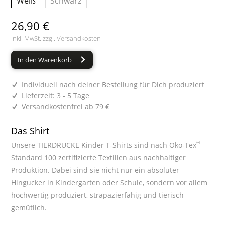
Weiß
Schwarz
26,90 €
inkl. MwSt. zzgl.
Versandkosten
In den Warenkorb
Individuell nach deiner Bestellung für Dich produziert
Lieferzeit: 3 - 5 Tage
Versandkostenfrei ab 79 €
Das Shirt
®
Unsere TIERDRUCKE Kinder T-Shirts sind nach Öko-Tex
Standard 100 zertifizierte Textilien aus nachhaltiger
Produktion. Dabei sind sie nicht nur ein absoluter
Hingucker in Kindergarten oder Schule, sondern vor allem
hochwertig produziert, strapazierfähig und tierisch
gemütlich.