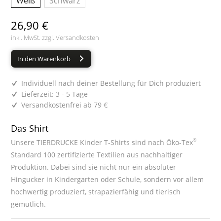
Weiß
Schwarz
26,90 €
inkl. MwSt. zzgl.
Versandkosten
In den Warenkorb
Individuell nach deiner Bestellung für Dich produziert
Lieferzeit: 3 - 5 Tage
Versandkostenfrei ab 79 €
Das Shirt
®
Unsere TIERDRUCKE Kinder T-Shirts sind nach Öko-Tex
Standard 100 zertifizierte Textilien aus nachhaltiger
Produktion. Dabei sind sie nicht nur ein absoluter
Hingucker in Kindergarten oder Schule, sondern vor allem
hochwertig produziert, strapazierfähig und tierisch
gemütlich.