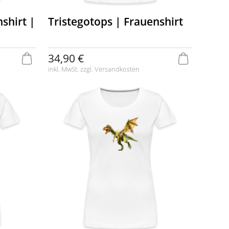
shirt |
Tristegotops | Frauenshirt
34,90 €
inkl. MwSt. zzgl.
Versandkosten