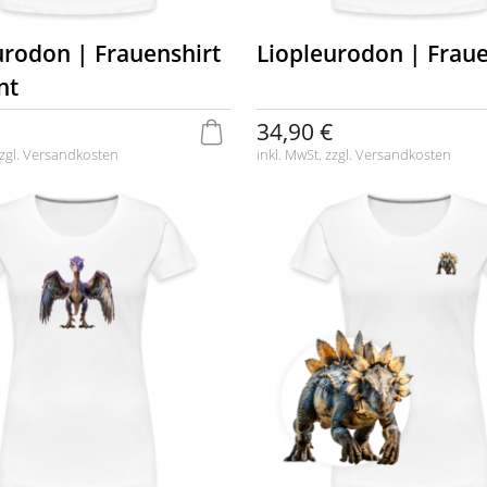
urodon | Frauenshirt
Liopleurodon | Fraue
nt
34,90 €
zgl.
Versandkosten
inkl. MwSt. zzgl.
Versandkosten