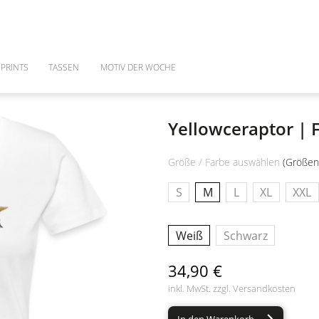
PRINTS
TASSEN
MOTIV DER WOCHE
Yellowceraptor | 
Größe / Farbe auswählen
(Größen
S
M
L
XL
XXL
Weiß
Schwarz
34,90 €
inkl. MwSt. zzgl.
Versandkosten