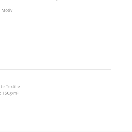
 Motiv
te Textilie
t: 150g/m²