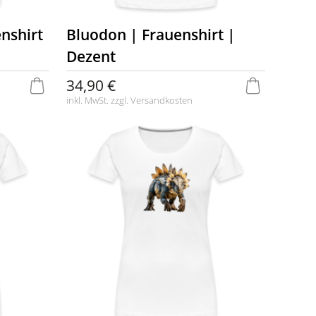
nshirt
Bluodon | Frauenshirt |
Dezent
34,90 €
inkl. MwSt. zzgl.
Versandkosten