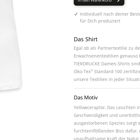
In den Warenkorb
Individuell nach deiner Best
für Dich produziert
Das Shirt
Egal ob als Partnertextilie zu 
Erwachsenentextilien genauso h
TIERDRUCKE Damen-Shirts sind 
®
Öko-Tex
Standard 100 zertifiz
unsere Textilien in jeder Situat
Das Motiv
Yellowceraptor, Das Leuchten im
Geschwindigkeit und unerbittlic
ausgestorbenen Spezies sorgt 
furchteinflößenden Biss dafür,
unaufhaltsame Kraft der Natur 