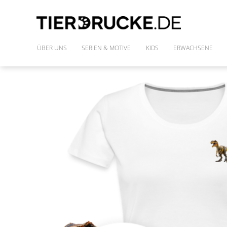
ÜBER UNS
SERIEN & MOTIVE
KIDS
ERWACHSENE
IM WILDEN WALD
SHIRTS
DIE FREUNDE DES PHARAO
FRAUENSHIRTS
MONSTAZ
POLLY & DIE GONS
IM LAND DER DINOSAURIER
ALLE MOTIVE