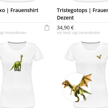
xo | Frauenshirt
Tristegotops | Frauen
Dezent
34,90 €
zgl.
Versandkosten
inkl. MwSt. zzgl.
Versandkosten