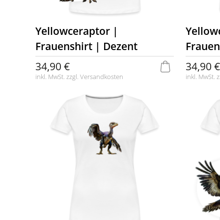
Yellowceraptor |
Yellow
Frauenshirt | Dezent
Frauen
34,90 €
34,90 €
inkl. MwSt. zzgl.
Versandkosten
inkl. MwSt. z