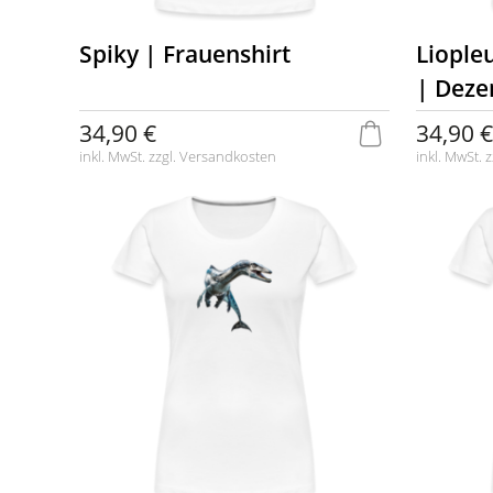
Spiky | Frauenshirt
Liople
| Deze
34,90 €
34,90 €
inkl. MwSt. zzgl.
Versandkosten
inkl. MwSt. z