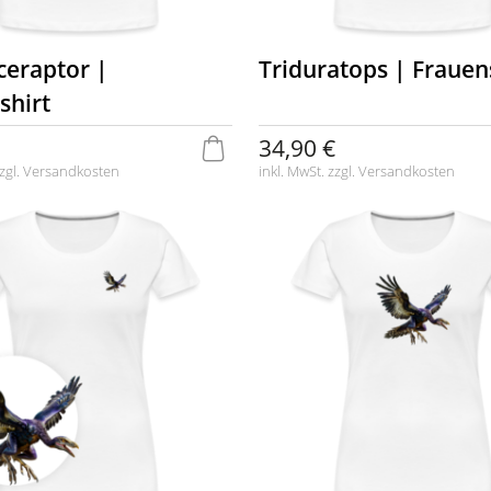
ceraptor |
Triduratops | Frauen
shirt
34,90 €
zgl.
Versandkosten
inkl. MwSt. zzgl.
Versandkosten