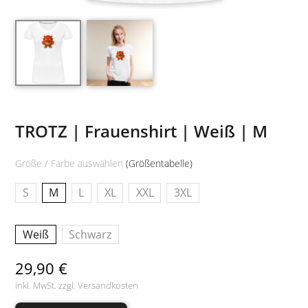
TROTZ | Frauenshirt | Weiß | M
Größe / Farbe auswählen
(Größentabelle)
S
M
L
XL
XXL
3XL
Weiß
Schwarz
29,90 €
inkl. MwSt. zzgl.
Versandkosten