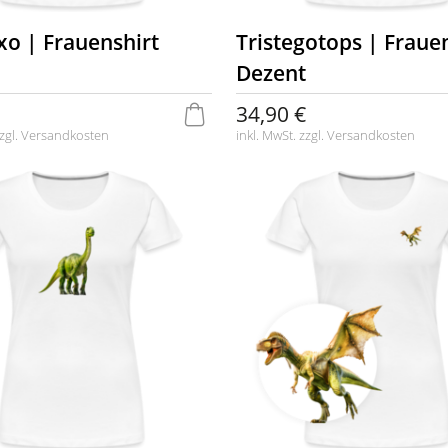
xo | Frauenshirt
Tristegotops | Frauen
Dezent
34,90 €
zgl.
Versandkosten
inkl. MwSt. zzgl.
Versandkosten