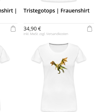
shirt |
Tristegotops | Frauenshirt
34,90 €
inkl. MwSt. zzgl.
Versandkosten