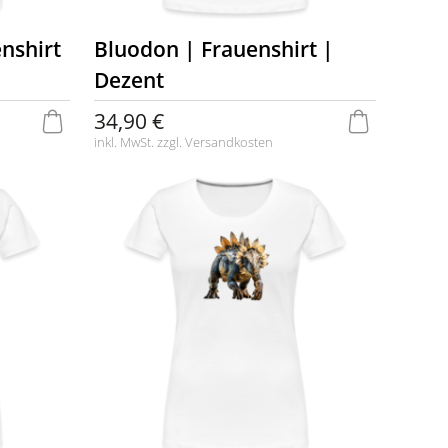
nshirt
Bluodon | Frauenshirt |
Dezent
34,90 €
inkl. MwSt. zzgl.
Versandkosten