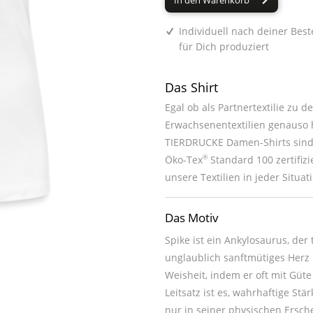
In den Warenkorb
Individuell nach deiner Best
für Dich produziert
Das Shirt
Egal ob als Partnertextilie zu 
Erwachsenentextilien genauso h
TIERDRUCKE Damen-Shirts sind 
®
Öko-Tex
Standard 100 zertifiz
unsere Textilien in jeder Situat
Das Motiv
Spike ist ein Ankylosaurus, der
unglaublich sanftmütiges Herz 
Weisheit, indem er oft mit Güte
Leitsatz ist es, wahrhaftige St
nur in seiner physischen Ersch