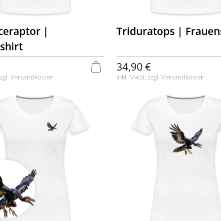
ceraptor |
Triduratops | Frauen
shirt
34,90 €
zgl.
Versandkosten
inkl. MwSt. zzgl.
Versandkosten