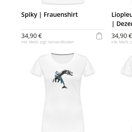
Spiky | Frauenshirt
Liople
| Deze
34,90 €
34,90 €
inkl. MwSt. zzgl.
Versandkosten
inkl. MwSt. z