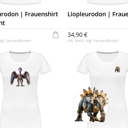
urodon | Frauenshirt
Liopleurodon | Fraue
nt
34,90 €
zgl.
Versandkosten
inkl. MwSt. zzgl.
Versandkosten