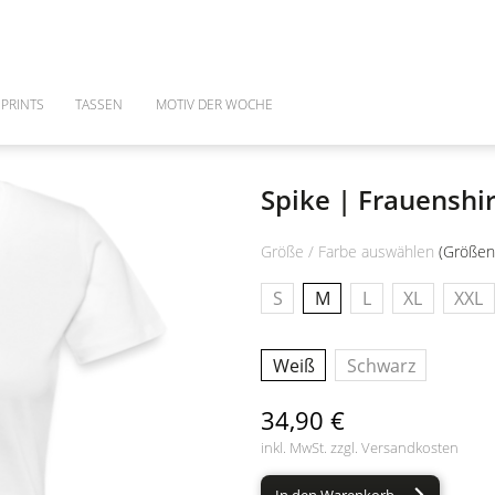
PRINTS
TASSEN
MOTIV DER WOCHE
Spike | Frauenshi
Größe / Farbe auswählen
(Größen
S
M
L
XL
XXL
Weiß
Schwarz
34,90 €
inkl. MwSt. zzgl.
Versandkosten