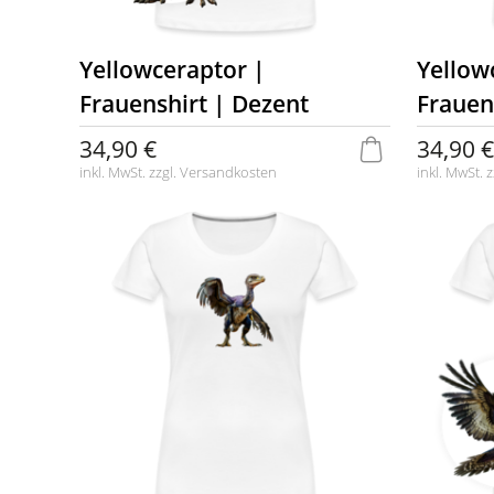
Yellowceraptor |
Yellow
Frauenshirt | Dezent
Frauen
34,90 €
34,90 €
inkl. MwSt. zzgl.
Versandkosten
inkl. MwSt. z