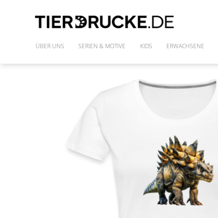
ÜBER UNS
SERIEN & MOTIVE
KIDS
ERWACHSENE
IM WILDEN WALD
SHIRTS
DIE FREUNDE DES PHARAO
FRAUENSHIRTS
MONSTAZ
POLLY & DIE GONS
IM LAND DER DINOSAURIER
ALLE MOTIVE