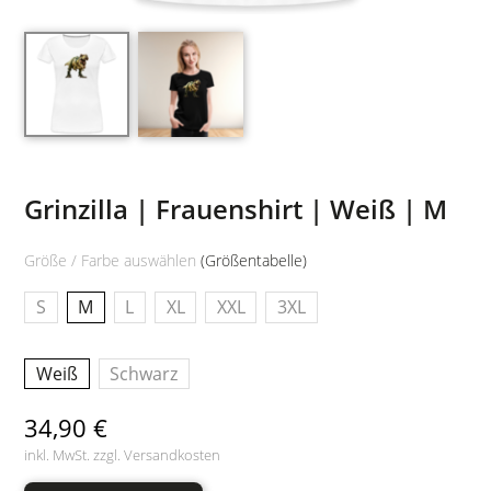
Grinzilla | Frauenshirt | Weiß | M
Größe / Farbe auswählen
(Größentabelle)
S
M
L
XL
XXL
3XL
Weiß
Schwarz
34,90 €
inkl. MwSt. zzgl.
Versandkosten