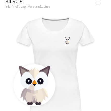
34,90 €
inkl. MwSt. zzgl.
Versandkosten