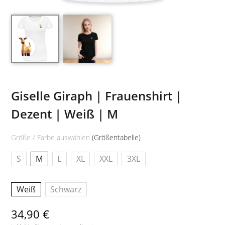
Giselle Giraph | Frauenshirt |
Dezent | Weiß | M
Größe / Farbe auswählen
(Größentabelle)
S
M
L
XL
XXL
3XL
Weiß
Schwarz
34,90 €