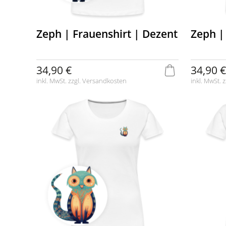
Zeph | Frauenshirt | Dezent
Zeph |
34,90 €
34,90 €
inkl. MwSt. zzgl.
Versandkosten
inkl. MwSt. z