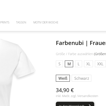
PRINTS
TASSEN
MOTIV DER WOCHE
Farbenubi | Fraue
Größe / Farbe auswählen
(Größen
S
M
L
XL
XXL
Weiß
Schwarz
34,90 €
inkl. MwSt. zzgl.
Versandkosten