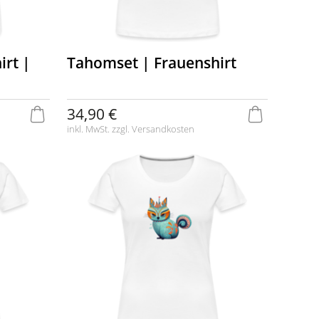
irt |
Tahomset | Frauenshirt
34,90 €
inkl. MwSt. zzgl.
Versandkosten