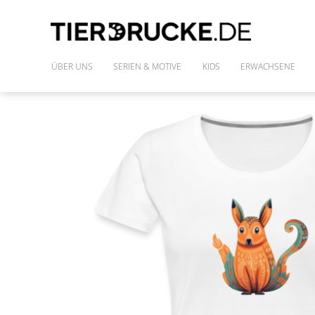
ÜBER UNS
SERIEN & MOTIVE
KIDS
ERWACHSENE
IM WILDEN WALD
SHIRTS
DIE FREUNDE DES PHARAO
FRAUENSHIRTS
MONSTAZ
POLLY & DIE GONS
IM LAND DER DINOSAURIER
ALLE MOTIVE