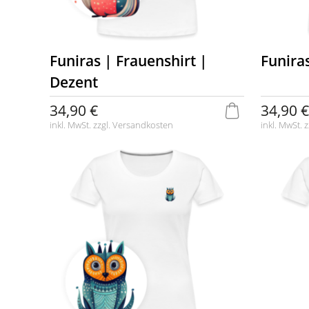
Funiras | Frauenshirt |
Funira
Dezent
34,90 €
34,90 €
inkl. MwSt. zzgl.
Versandkosten
inkl. MwSt. z