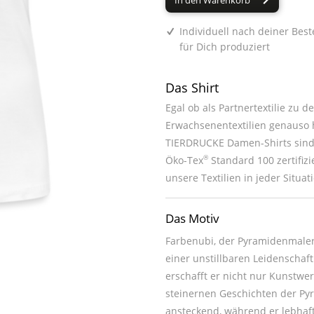
In den Warenkorb
Individuell nach deiner Best
für Dich produziert
Das Shirt
Egal ob als Partnertextilie zu 
Erwachsenentextilien genauso h
TIERDRUCKE Damen-Shirts sind 
®
Öko-Tex
Standard 100 zertifiz
unsere Textilien in jeder Situat
Das Motiv
Farbenubi, der Pyramidenmaler
einer unstillbaren Leidenschaf
erschafft er nicht nur Kunstwer
steinernen Geschichten der Py
ansteckend, während er lebhaf