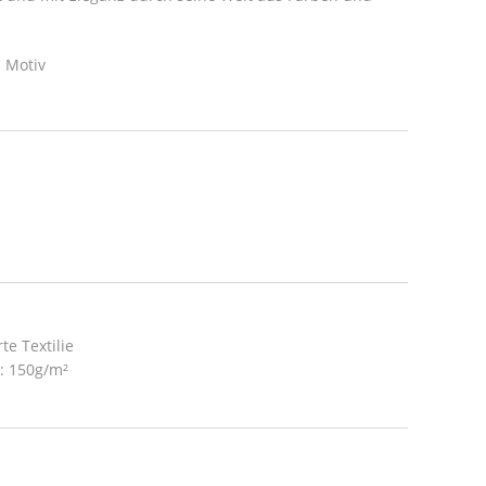
 Motiv
te Textilie
t: 150g/m²