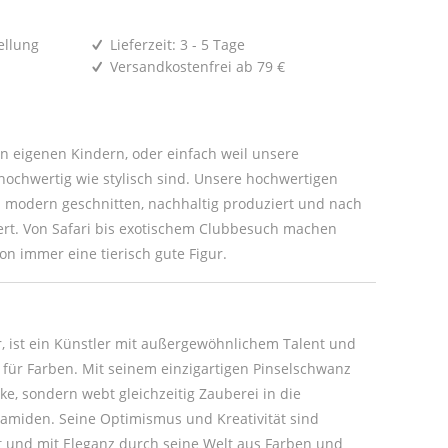
ellung
Lieferzeit: 3 - 5 Tage
Versandkostenfrei ab 79 €
den eigenen Kindern, oder einfach weil unsere
ochwertig wie stylisch sind. Unsere hochwertigen
modern geschnitten, nachhaltig produziert und nach
iert. Von Safari bis exotischem Clubbesuch machen
ion immer eine tierisch gute Figur.
, ist ein Künstler mit außergewöhnlichem Talent und
t für Farben. Mit seinem einzigartigen Pinselschwanz
ke, sondern webt gleichzeitig Zauberei in die
ramiden. Seine Optimismus und Kreativität sind
t und mit Eleganz durch seine Welt aus Farben und