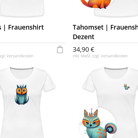
s | Frauenshirt
Tahomset | Frauensh
Dezent
34,90 €
zgl.
Versandkosten
inkl. MwSt. zzgl.
Versandkosten