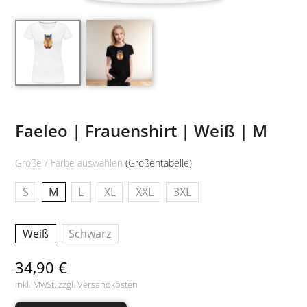
Faeleo | Frauenshirt | Weiß | M
Größe / Farbe auswählen
(Größentabelle)
S
M
L
XL
XXL
3XL
Weiß
Schwarz
34,90 €
inkl. MwSt. zzgl.
Versandkosten