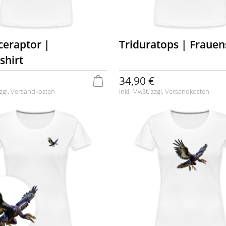
ceraptor |
Triduratops | Frauen
shirt
34,90 €
zgl.
Versandkosten
inkl. MwSt. zzgl.
Versandkosten