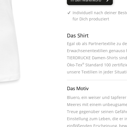
In den Warenkorb
Individuell nach deiner Best
für Dich produziert
Das Shirt
Egal ob als Partnertextilie zu 
Erwachsenentextilien genauso h
TIERDRUCKE Damen-Shirts sind 
®
Öko-Tex
Standard 100 zertifiz
unsere Textilien in jeder Situat
Das Motiv
Bluero, ein weiser und tapfere
Meeres mit einem unbeugsamen 
Treue gegenüber seinen Gefährt
Einstellung zum Leben, die er i
einflößenden Erscheinung, bewe