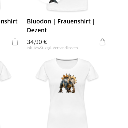
nshirt
Bluodon | Frauenshirt |
Dezent
34,90 €
inkl. MwSt. zzgl.
Versandkosten