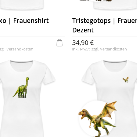
xo | Frauenshirt
Tristegotops | Frauen
Dezent
34,90 €
zgl.
Versandkosten
inkl. MwSt. zzgl.
Versandkosten