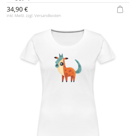
34,90 €
inkl. MwSt. zzgl.
Versandkosten