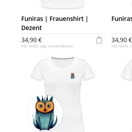
Funiras | Frauenshirt |
Funira
Dezent
34,90 €
34,90 €
inkl. MwSt. zzgl.
Versandkosten
inkl. MwSt. z