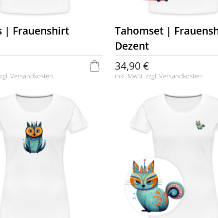
s | Frauenshirt
Tahomset | Frauensh
Dezent
34,90 €
zgl.
Versandkosten
inkl. MwSt. zzgl.
Versandkosten