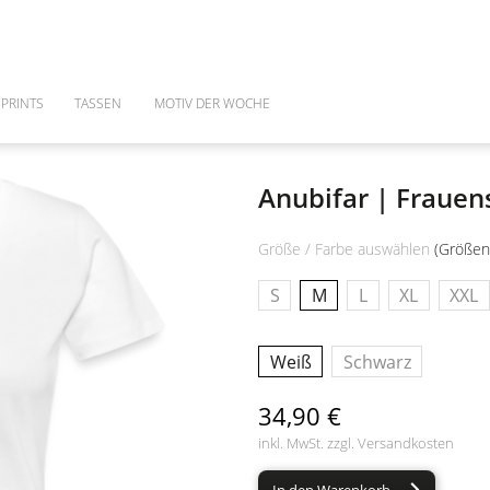
PRINTS
TASSEN
MOTIV DER WOCHE
Anubifar | Frauen
Größe / Farbe auswählen
(Größen
S
M
L
XL
XXL
Weiß
Schwarz
34,90 €
inkl. MwSt. zzgl.
Versandkosten