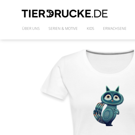
ÜBER UNS
SERIEN & MOTIVE
KIDS
ERWACHSENE
IM WILDEN WALD
SHIRTS
DIE FREUNDE DES PHARAO
FRAUENSHIRTS
MONSTAZ
POLLY & DIE GONS
IM LAND DER DINOSAURIER
ALLE MOTIVE