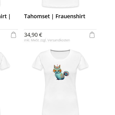
irt |
Tahomset | Frauenshirt
34,90 €
inkl. MwSt. zzgl.
Versandkosten