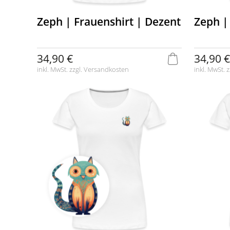
Zeph | Frauenshirt | Dezent
Zeph |
34,90 €
34,90 €
inkl. MwSt. zzgl.
Versandkosten
inkl. MwSt. z