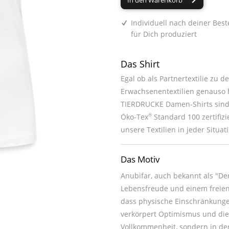
In den Warenkorb
Individuell nach deiner Best
für Dich produziert
Das Shirt
Egal ob als Partnertextilie zu 
Erwachsenentextilien genauso h
TIERDRUCKE Damen-Shirts sind 
®
Öko-Tex
Standard 100 zertifiz
unsere Textilien in jeder Situat
Das Motiv
Anubifar, auch bekannt als "De
Lebensfreude und einem freien 
dass physische Einschränkunge
verkörpert Optimismus und die 
Vollkommenheit, sondern in der 